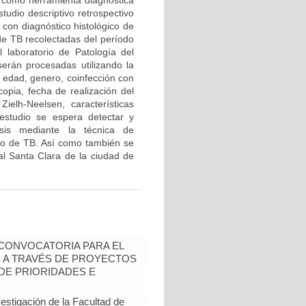
g” como herramienta diagnóstica
tudio descriptivo retrospectivo
 con diagnóstico histológico de
 de TB recolectadas del período
laboratorio de Patología del
serán procesadas utilizando la
: edad, genero, coinfección con
copia, fecha de realización del
Zielh-Neelsen, características
 estudio se espera detectar y
osis mediante la técnica de
ico de TB. Así como también se
tal Santa Clara de la ciudad de
- CONVOCATORIA PARA EL
N A TRAVÉS DE PROYECTOS
DE PRIORIDADES E
estigación de la Facultad de