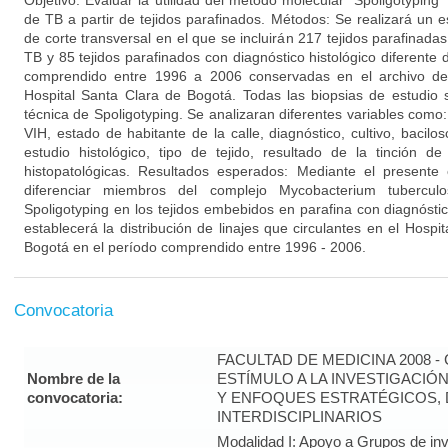
Objetivo: Evaluar la utilidad del método molecular “Spoligotypin
de TB a partir de tejidos parafinados. Métodos: Se realizará un es
de corte transversal en el que se incluirán 217 tejidos parafinadas
TB y 85 tejidos parafinados con diagnóstico histológico diferente
comprendido entre 1996 a 2006 conservadas en el archivo del 
Hospital Santa Clara de Bogotá. Todas las biopsias de estudio 
técnica de Spoligotyping. Se analizaran diferentes variables como
VIH, estado de habitante de la calle, diagnóstico, cultivo, bacilos
estudio histológico, tipo de tejido, resultado de la tinción de 
histopatológicas. Resultados esperados: Mediante el presente
diferenciar miembros del complejo Mycobacterium tubercul
Spoligotyping en los tejidos embebidos en parafina con diagnóst
establecerá la distribución de linajes que circulantes en el Hospi
Bogotá en el período comprendido entre 1996 - 2006.
Convocatoria
FACULTAD DE MEDICINA 2008 
Nombre de la
ESTÍMULO A LA INVESTIGACIÓ
convocatoria:
Y ENFOQUES ESTRATÉGICOS, 
INTERDISCIPLINARIOS
Modalidad I: Apoyo a Grupos de inv