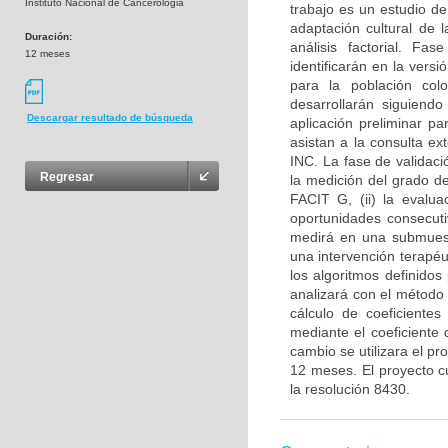
Instituto Nacional de Cancerologia
trabajo es un estudio de
adaptación cultural de 
Duración:
análisis factorial. Fa
12 meses
identificarán en la ver
para la población col
desarrollarán siguiend
Descargar resultado de búsqueda
aplicación preliminar p
asistan a la consulta ex
INC. La fase de validac
Regresar
la medición del grado d
FACIT G, (ii) la evalua
oportunidades consecuti
medirá en una submuest
una intervención terapéu
los algoritmos definido
analizará con el método 
cálculo de coeficientes
mediante el coeficiente 
cambio se utilizara el p
12 meses. El proyecto c
la resolución 8430.