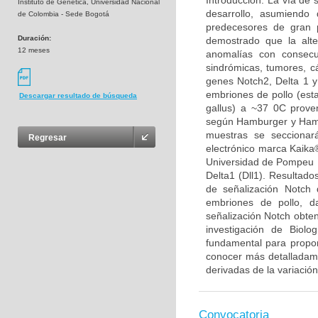
Introducción: La vía de 
Instituto de Genética, Universidad Nacional
desarrollo, asumiendo 
de Colombia - Sede Bogotá
predecesores de gran p
Duración:
demostrado que la alt
12 meses
anomalías con consecu
sindrómicas, tumores, cá
genes Notch2, Delta 1 y
embriones de pollo (est
Descargar resultado de búsqueda
gallus) a ~37 0C proven
según Hamburger y Hamil
muestras se seccionar
Regresar
electrónico marca Kaika®
Universidad de Pompeu F
Delta1 (Dll1). Resultado
de señalización Notch 
embriones de pollo, d
señalización Notch obten
investigación de Biolo
fundamental para propon
conocer más detalladamen
derivadas de la variación
Convocatoria