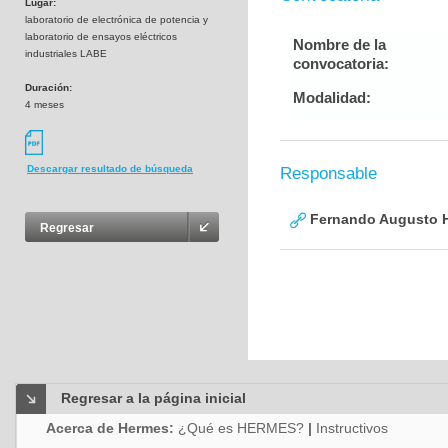
Lugar:
laboratorio de electrónica de potencia y
laboratorio de ensayos eléctricos
Nombre de la
industriales LABE
convocatoria:
Duración:
Modalidad:
4 meses
Descargar resultado de búsqueda
Responsable
Fernando Augusto H
Regresar
Regresar a la página inicial
Acerca de Hermes:
¿Qué es HERMES?
|
Instructivos