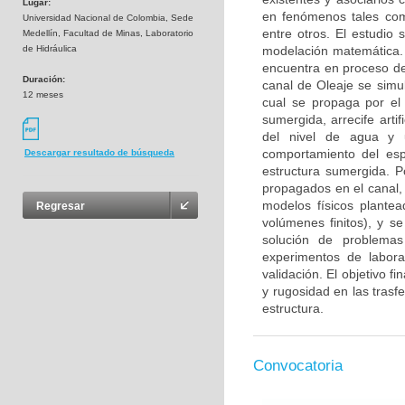
Lugar:
en fenómenos tales com
Universidad Nacional de Colombia, Sede
entre otros. El estudio
Medellín, Facultad de Minas, Laboratorio
de Hidráulica
modelación matemática. L
encuentra en proceso de
Duración:
canal de Oleaje se simul
12 meses
cual se propaga por el
sumergida, arrecife arti
del nivel de agua y 
comportamiento del esp
Descargar resultado de búsqueda
estructura sumergida. P
propagados en el canal,
modelos físicos plante
Regresar
volúmenes finitos), y s
solución de problemas
experimentos de labora
validación. El objetivo f
y rugosidad en las trasf
estructura.
Convocatoria