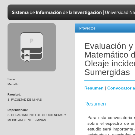
Proyectos
Evaluación y
Matemático d
Oleaje incide
Sumergidas
Sede:
Medellín
Resumen
|
Convocatoria
Facultad:
3- FACULTAD DE MINAS
Resumen
Dependencia:
3- DEPARTAMENTO DE GEOCIENCIAS Y
Para esta convocatoria 
MEDIO AMBIENTE - MINAS
sobre el espectro de ene
estudio será importante
existentes y asociarlos