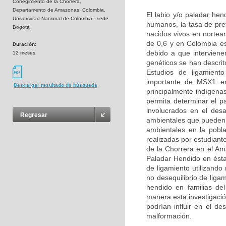
Corregimiento de la Chorrera,
Departamento de Amazonas, Colombia.
El labio y/o paladar he
Universidad Nacional de Colombia - sede
humanos, la tasa de pre
Bogotá
nacidos vivos en nortea
de 0,6 y en Colombia e
Duración:
debido a que interviene
12 meses
genéticos se han descri
Estudios de ligamient
importante de MSX1 en 
Descargar resultado de búsqueda
principalmente indígena
permita determinar el p
involucrados en el des
Regresar
ambientales que pueden a
ambientales en la pobl
realizadas por estudiant
de la Chorrera en el Am
Paladar Hendido en ésta
de ligamiento utilizand
no desequilibrio de lig
hendido en familias de
manera esta investigació
podrían influir en el de
malformación.