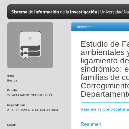
Proyectos
Estudio de Fa
ambientales 
ligamiento de
sindrómico: 
familias de 
Sede:
Bogotá
Corregimiento
Facultad:
Departament
2- FACULTAD DE ODONTOLOGÍA
Dependencia:
Resumen
|
Convocatoria
2- DEPARTAMENTO DE SALUD ORAL
Resumen
Lugar: