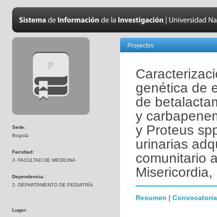
Proyectos
Caracterizaci
genética de 
de betalacta
y carbapenem
y Proteus spp
Sede:
Bogotá
urinarias adq
Facultad:
comunitario a
2- FACULTAD DE MEDICINA
Misericordia,
Dependencia:
2- DEPARTAMENTO DE PEDIATRÍA
Resumen
|
Convocatoria
Lugar: