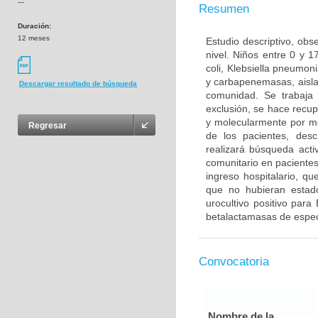
---
Resumen
Duración:
12 meses
Estudio descriptivo, obs
nivel. Niños entre 0 y 
coli, Klebsiella pneumo
y carbapenemasas, aislad
Descargar resultado de búsqueda
comunidad. Se trabaja 
exclusión, se hace recup
y molecularmente por me
Regresar
de los pacientes, desc
realizará búsqueda activ
comunitario en paciente
ingreso hospitalario, qu
que no hubieran estad
urocultivo positivo par
betalactamasas de espe
Convocatoria
Nombre de la