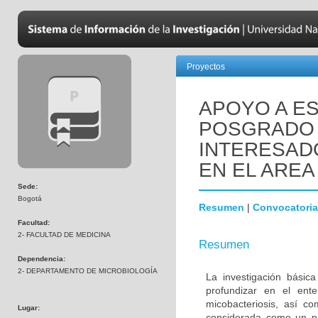
Proyectos
APOYO A ES
POSGRADO 
INTERESADO
EN EL AREA
Sede:
Bogotá
Resumen
|
Convocatoria
Facultad:
2- FACULTAD DE MEDICINA
Resumen
Dependencia:
2- DEPARTAMENTO DE MICROBIOLOGÍA
La investigación básic
profundizar en el ent
micobacteriosis, así co
Lugar:
considerada como un pr