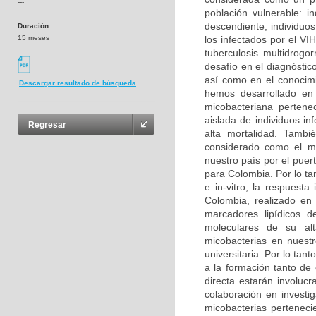
---
población vulnerable: i
descendiente, individuo
Duración:
15 meses
los infectados por el V
tuberculosis multidrogo
desafío en el diagnóstic
así como en el conocimi
Descargar resultado de búsqueda
hemos desarrollado en 
micobacteriana perten
aislada de individuos i
Regresar
alta mortalidad. Tambi
considerado como el má
nuestro país por el puer
para Colombia. Por lo tan
e in-vitro, la respuest
Colombia, realizado en
marcadores lipídicos d
moleculares de su alt
micobacterias en nuestr
universitaria. Por lo tant
a la formación tanto de
directa estarán involuc
colaboración en investig
micobacterias perteneci