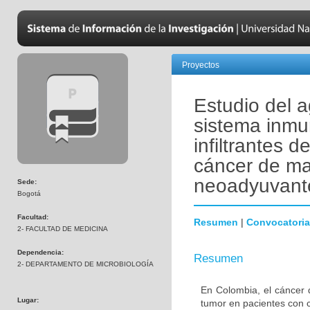
Proyectos
Estudio del a
sistema inmu
infiltrantes 
cáncer de ma
neoadyuvant
Sede:
Bogotá
Facultad:
Resumen
|
Convocatoria
2- FACULTAD DE MEDICINA
Dependencia:
Resumen
2- DEPARTAMENTO DE MICROBIOLOGÍA
En Colombia, el cáncer 
Lugar:
tumor en pacientes con 