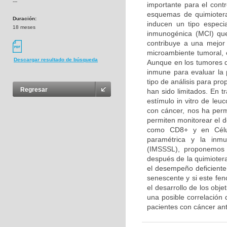
---
importante para el contr
esquemas de quimiotera
Duración:
inducen un tipo especi
18 meses
inmunogénica (MCI) que
contribuye a una mejor 
microambiente tumoral, 
Descargar resultado de búsqueda
Aunque en los tumores de
inmune para evaluar la 
tipo de análisis para pr
Regresar
han sido limitados. En t
estímulo in vitro de le
con cáncer, nos ha perm
permiten monitorear el 
como CD8+ y en Célula
paramétrica y la inmu
(IMSSSL), proponemos 
después de la quimioter
el desempeño deficiente 
senescente y si este fen
el desarrollo de los obje
una posible correlación
pacientes con cáncer an