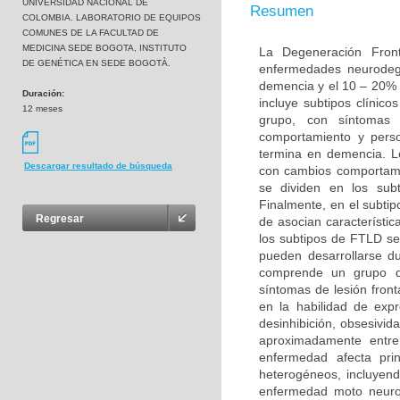
UNIVERSIDAD NACIONAL DE
Resumen
COLOMBIA. LABORATORIO DE EQUIPOS
COMUNES DE LA FACULTAD DE
MEDICINA SEDE BOGOTA, INSTITUTO
La Degeneración Fron
DE GENÉTICA EN SEDE BOGOTÀ.
enfermedades neurodeg
demencia y el 10 – 20% 
Duración:
incluye subtipos clínic
12 meses
grupo, con síntomas 
comportamiento y perso
termina en demencia. L
Descargar resultado de búsqueda
con cambios comportame
se dividen en los sub
Finalmente, en el subt
Regresar
de asocian característi
los subtipos de FTLD s
pueden desarrollarse d
comprende un grupo de
síntomas de lesión fron
en la habilidad de exp
desinhibición, obsesivid
aproximadamente entr
enfermedad afecta pri
heterogéneos, incluyend
enfermedad moto neurona