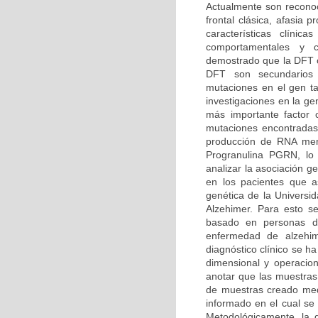
Actualmente son reconoc
frontal clásica, afasia
características clíni
comportamentales y co
demostrado que la DFT o
DFT son secundarios
mutaciones en el gen t
investigaciones en la g
más importante factor
mutaciones encontradas
producción de RNA mens
Progranulina PGRN, lo 
analizar la asociación 
en los pacientes que as
genética de la Univers
Alzehimer. Para esto se
basado en personas dia
enfermedad de alzehi
diagnóstico clínico se h
dimensional y operacion
anotar que las muestras
de muestras creado medi
informado en el cual se 
Metodológicamente, la d