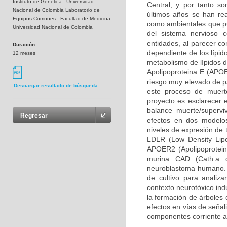
Instituto de Genética - Universidad
Central, y por tanto so
Nacional de Colombia Laboratorio de
últimos años se han rea
Equipos Comunes - Facultad de Medicina -
como ambientales que pue
Universidad Nacional de Colombia
del sistema nervioso 
entidades, al parecer c
Duración:
dependiente de los lípid
12 meses
metabolismo de lípidos d
Apolipoproteina E (APOE
riesgo muy elevado de pa
Descargar resultado de búsqueda
este proceso de muerte
proyecto es esclarecer 
balance muerte/supervi
Regresar
efectos en dos modelos
niveles de expresión de 
LDLR (Low Density Lipo
APOER2 (Apolipoprotein 
murina CAD (Cath.a d
neuroblastoma humano. 
de cultivo para analiz
contexto neurotóxico ind
la formación de árboles 
efectos en vías de señal
componentes corriente a