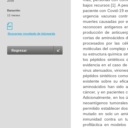
2056
bajos recursos [1]. A p
paciente con Covid-19 en
Duración:
12 meses
urgencia vacunas cont
muertes causadas por es
reconocen antígenos en
producción de anticuer
Descargar resultado de búsqueda
cortas de aminoácidos d
procesados por las cél
moléculas del complejo m
Regresar
su estructura química si
los péptidos sintéticos
evidencia en el caso d
virus atenuados, virion
péptidos sintéticos com
existente sobre su efic
aminoácidos han sido a
cáncer, y en pacientes c
Adicionalmente, en los 
neoantígenos tumorales 
permitido establecer do
mutado en solo un amino
inmunidad contra un t
profiláctica en modelos