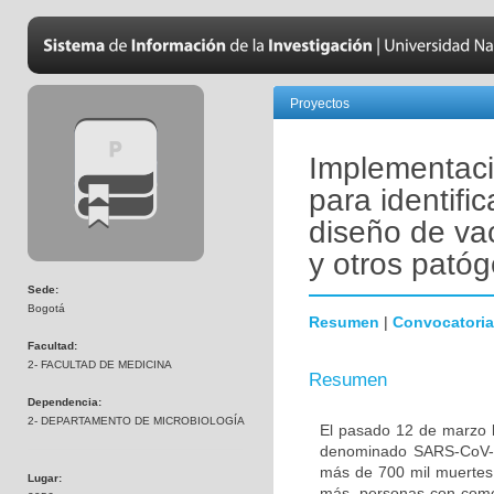
Proyectos
Implementació
para identific
diseño de va
y otros pató
Sede:
Bogotá
Resumen
|
Convocatoria
Facultad:
2- FACULTAD DE MEDICINA
Resumen
Dependencia:
2- DEPARTAMENTO DE MICROBIOLOGÍA
El pasado 12 de marzo l
denominado SARS-CoV-2
más de 700 mil muertes 
Lugar:
más, personas con comor