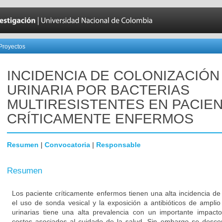
Proyectos
INCIDENCIA DE COLONIZACIÓN
URINARIA POR BACTERIAS
MULTIRESISTENTES EN PACIE
CRÍTICAMENTE ENFERMOS
Resumen
|
Convocatoria
|
Responsable
Resumen
Los paciente críticamente enfermos tienen una alta incidencia de
el uso de sonda vesical y la exposición a antibióticos de amplio
urinarias tiene una alta prevalencia con un importante impacto
costos asociados al cuidado de la salud. Sin embargo se descon