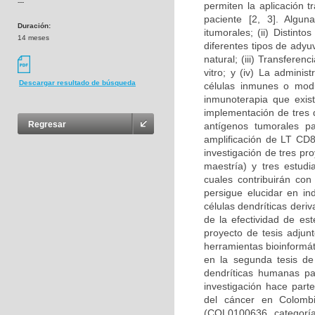
---
permiten la aplicación t
paciente [2, 3]. Algun
Duración:
itumorales; (ii) Distin
14 meses
diferentes tipos de adyu
natural; (iii) Transfere
vitro; y (iv) La admini
Descargar resultado de búsqueda
células inmunes o modul
inmunoterapia que exist
implementación de tres d
Regresar
antígenos tumorales pa
amplificación de LT CD8
investigación de tres p
maestría) y tres estudi
cuales contribuirán con
persigue elucidar en i
células dendríticas deri
de la efectividad de es
proyecto de tesis adjun
herramientas bioinformát
en la segunda tesis de
dendríticas humanas pa
investigación hace part
del cáncer en Colombi
(COL0100636, categoría