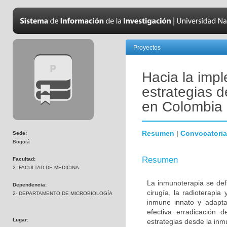
Proyectos
Hacia la impl
estrategias 
en Colombia
Resumen
|
Convocatoria
Sede:
Bogotá
Resumen
Facultad:
2- FACULTAD DE MEDICINA
La inmunoterapia se defi
Dependencia:
cirugía, la radioterapia
2- DEPARTAMENTO DE MICROBIOLOGÍA
inmune innato y adapta
efectiva erradicación d
Lugar:
estrategias desde la inmu