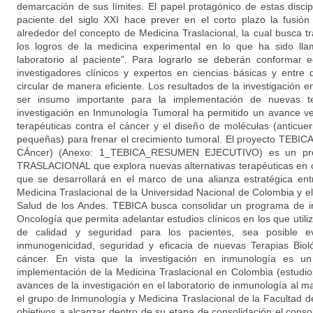
demarcación de sus límites. El papel protagónico de estas discip
paciente del siglo XXI hace prever en el corto plazo la fusión d
alrededor del concepto de Medicina Traslacional, la cual busca tr
los logros de la medicina experimental en lo que ha sido lla
laboratorio al paciente”. Para lograrlo se deberán conformar eq
investigadores clínicos y expertos en ciencias básicas y entre
circular de manera eficiente. Los resultados de la investigación
ser insumo importante para la implementación de nuevas te
investigación en Inmunología Tumoral ha permitido un avance ve
terapéuticas contra el cáncer y el diseño de moléculas (anticu
pequeñas) para frenar el crecimiento tumoral. El proyecto TEBICA
CÁncer) (Anexo: 1_TEBICA_RESUMEN EJECUTIVO) es un pr
TRASLACIONAL que explora nuevas alternativas terapéuticas en 
que se desarrollará en el marco de una alianza estratégica en
Medicina Traslacional de la Universidad Nacional de Colombia y 
Salud de los Andes. TEBICA busca consolidar un programa de i
Oncología que permita adelantar estudios clínicos en los que util
de calidad y seguridad para los pacientes, sea posible e
inmunogenicidad, seguridad y eficacia de nuevas Terapias Bioló
cáncer. En vista que la investigación en inmunología es un
implementación de la Medicina Traslacional en Colombia (estudio
avances de la investigación en el laboratorio de inmunología al m
el grupo de Inmunología y Medicina Traslacional de la Facultad d
objetivos a alcanzar dentro de su etapa de consolidación el conso