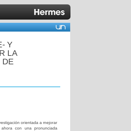
- Y
R LA
 DE
nvestigación orientada a mejorar
ta ahora con una pronunciada