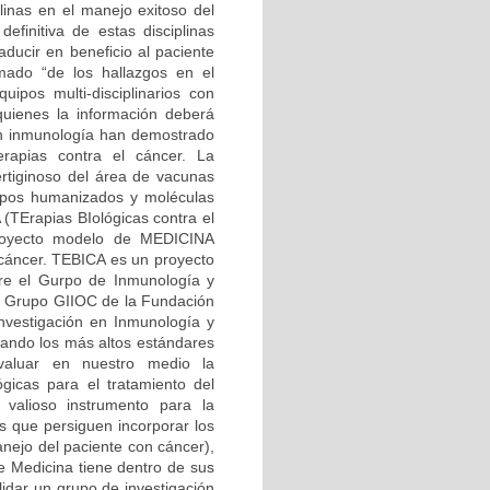
linas en el manejo exitoso del
efinitiva de estas disciplinas
aducir en beneficio al paciente
mado “de los hallazgos en el
uipos multi-disciplinarios con
 quienes la información deberá
 en inmunología han demostrado
rapias contra el cáncer. La
rtiginoso del área de vacunas
erpos humanizados y moléculas
 (TErapias BIológicas contra el
oyecto modelo de MEDICINA
cáncer. TEBICA es un proyecto
tre el Gurpo de Inmunología y
el Grupo GIIOC de la Fundación
nvestigación en Inmunología y
izando los más altos estándares
valuar en nuestro medio la
gicas para el tratamiento del
 valioso instrumento para la
s que persiguen incorporar los
anejo del paciente con cáncer),
e Medicina tiene dentro de sus
lidar un grupo de investigación