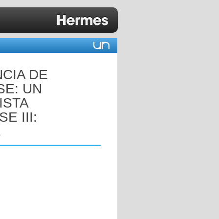
CIA DE
E: UN
ISTA
 III:
.