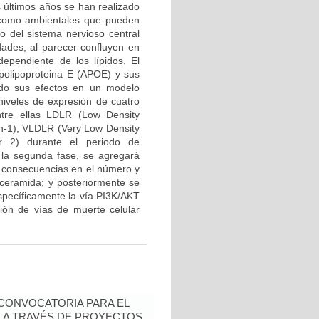
s últimos años se han realizado
s como ambientales que pueden
lo del sistema nervioso central
dades, al parecer confluyen en
ependiente de los lípidos. El
Apolipoproteina E (APOE) y sus
ando sus efectos en un modelo
niveles de expresión de cuatro
tre ellas LDLR (Low Density
in-1), VLDLR (Very Low Density
r 2) durante el periodo de
En la segunda fase, se agregará
s consecuencias en el número y
r ceramida; y posteriormente se
específicamente la vía PI3K/AKT
ión de vías de muerte celular
- CONVOCATORIA PARA EL
N A TRAVÉS DE PROYECTOS