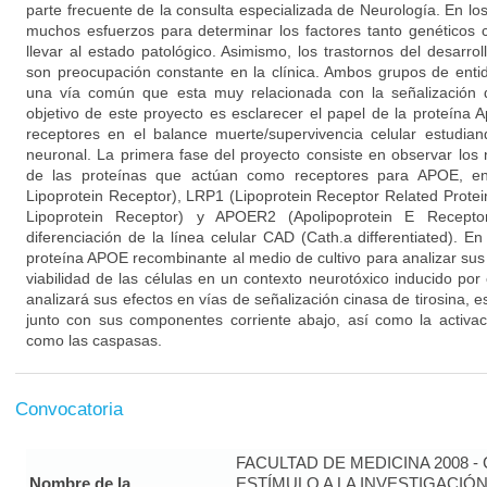
parte frecuente de la consulta especializada de Neurología. En lo
muchos esfuerzos para determinar los factores tanto genético
llevar al estado patológico. Asimismo, los trastornos del desarrol
son preocupación constante en la clínica. Ambos grupos de enti
una vía común que esta muy relacionada con la señalización d
objetivo de este proyecto es esclarecer el papel de la proteína 
receptores en el balance muerte/supervivencia celular estudi
neuronal. La primera fase del proyecto consiste en observar los 
de las proteínas que actúan como receptores para APOE, en
Lipoprotein Receptor), LRP1 (Lipoprotein Receptor Related Prote
Lipoprotein Receptor) y APOER2 (Apolipoprotein E Recepto
diferenciación de la línea celular CAD (Cath.a differentiated). 
proteína APOE recombinante al medio de cultivo para analizar su
viabilidad de las células en un contexto neurotóxico inducido po
analizará sus efectos en vías de señalización cinasa de tirosina, 
junto con sus componentes corriente abajo, así como la activac
como las caspasas.
Convocatoria
FACULTAD DE MEDICINA 2008 
Nombre de la
ESTÍMULO A LA INVESTIGACIÓ