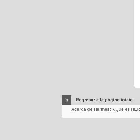
Regresar a la página inicial
Acerca de Hermes:
¿Qué es HE