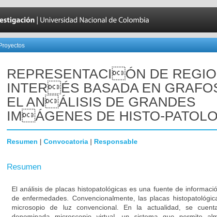
Proyectos
REPRESENTACIÓN DE REGIO
INTERÉS BASADA EN GRAFO
EL ANÁLISIS DE GRANDES
IMÁGENES DE HISTO-PATOL
Resumen
|
Convocatoria
|
Responsable
Resumen
El análisis de placas histopatológicas es una fuente de informaci
de enfermedades. Convencionalmente, las placas histopatológi
microsopio de luz convencional. En la actualidad, se cuen
denominada microscopio virtual, un sistema que permite alm