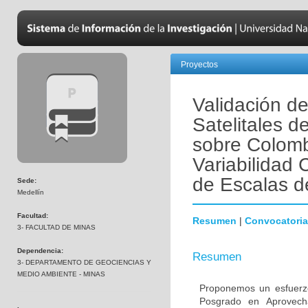
Proyectos
Validación d
Satelitales d
sobre Colomb
Variabilidad
de Escalas d
Sede:
Medellín
Facultad:
Resumen
|
Convocatoria
3- FACULTAD DE MINAS
Dependencia:
Resumen
3- DEPARTAMENTO DE GEOCIENCIAS Y
MEDIO AMBIENTE - MINAS
Proponemos un esfuerzo 
Posgrado en Aprovech