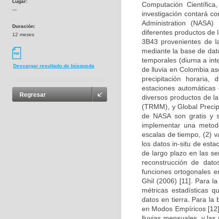
Lugar:
Computación Científica
---
investigación contará co
Administration (NASA)
Duración:
diferentes productos de
12 meses
3B43 provenientes de 
mediante la base de dato
temporales (diurna a int
Descargar resultado de búsqueda
de lluvia en Colombia as
precipitación horaria
estaciones automáticas 
Regresar
diversos productos de l
(TRMM), y Global Preci
de NASA son gratis y s
implementar una metodol
escalas de tiempo, (2) 
los datos in-situ de est
de largo plazo en las se
reconstrucción de dat
funciones ortogonales e
Ghil (2006) [11]. Para l
métricas estadísticas qu
datos en tierra. Para l
en Modos Empíricos [12] 
lluvias mensuales, y las