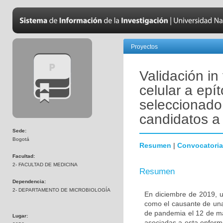
Proyectos
Validación in
celular a ep
seleccionado 
candidatos a 
Sede:
Bogotá
Resumen
|
Convocatoria
Facultad:
2- FACULTAD DE MEDICINA
Resumen
Dependencia:
2- DEPARTAMENTO DE MICROBIOLOGÍA
En diciembre de 2019, u
como el causante de una
de pandemia el 12 de ma
Lugar:
asociadas a esta enferm