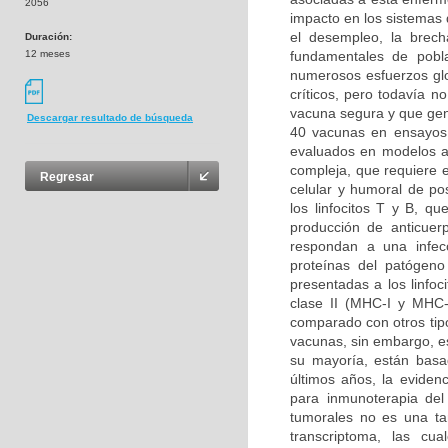
2056
impacto en los sistemas 
el desempleo, la brech
Duración:
12 meses
fundamentales de pobl
numerosos esfuerzos glo
críticos, pero todavía n
vacuna segura y que gen
Descargar resultado de búsqueda
40 vacunas en ensayos 
evaluados en modelos a
compleja, que requiere e
Regresar
celular y humoral de pos
los linfocitos T y B, 
producción de anticuer
respondan a una infec
proteínas del patógeno
presentadas a los linfoc
clase II (MHC-I y MHC-I
comparado con otros tipo
vacunas, sin embargo, e
su mayoría, están basad
últimos años, la eviden
para inmunoterapia del
tumorales no es una ta
transcriptoma, las cua