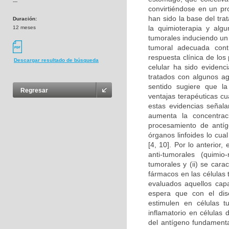
---
convirtiéndose en un pro
han sido la base del tr
Duración:
la quimioterapia y alg
12 meses
tumorales induciendo un 
tumoral adecuada cont
respuesta clínica de lo
Descargar resultado de búsqueda
celular ha sido eviden
tratados con algunos ag
sentido sugiere que la
Regresar
ventajas terapéuticas c
estas evidencias señala
aumenta la concentraci
procesamiento de antíge
órganos linfoides lo cua
[4, 10]. Por lo anterior
anti-tumorales (quimio
tumorales y (ii) se cara
fármacos en las células 
evaluados aquellos cap
espera que con el dise
estimulen en células 
inflamatorio en células
del antígeno fundamenta