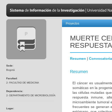
Proyectos
MUERTE CE
RESPUESTA
Resumen
|
Convocatoria
Sede:
Bogotá
Resumen
Facultad:
El cáncer es usualment
2- FACULTAD DE MEDICINA
somáticas en la progenie
Dependencia:
las células mutadas que
2- DEPARTAMENTO DE MICROBIOLOGÍA
respuesta inmune, alte
microambiente tumoral e
frecuentes se generan en
Lugar:
estómago, que colectiv