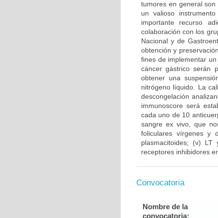
tumores en general son 
un valioso instrument
importante recurso ad
colaboración con los gru
Nacional y de Gastroent
obtención y preservación
fines de implementar un
cáncer gástrico serán 
obtener una suspensión
nitrógeno líquido. La ca
descongelación analizand
immunoscore será estab
cada uno de 10 anticuer
sangre ex vivo, que nos
foliculares vírgenes y 
plasmacitoides; (v) LT
receptores inhibidores en
Convocatoria
Nombre de la
convocatoria: