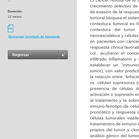
El cáncer resulta de la
---
crecimiento selectivo de
de evasión de la respues
Duración:
12 meses
tumoral bloquea el sist
contextura tumoral es f
contextura del tumor 
neovasculatura y células
Descargar resultado de búsqueda
en pacientes con cáncer
respuesta clínica favora
col., acuñaron el conce
Regresar
infiltrado inflamatorio
establecer un “inmunosc
tumor), con valor predic
la relación entre: linf
vs. células supresoras (
presencia de células 
activación o supresión e
al tratamiento y la sobre
inmuno-fenotipo de célul
pronóstico y respuesta c
células tumorales viabl
tratamientos de inmuno-t
propios del tumor y clon
análisis génico del tumo