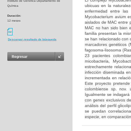
El complejo Mycobacter
Instituto de Genética Departamento de
ubicuas en la natural
Química
enfermedad entre las 
Duración:
Mycobacterium avium es
12 meses
aislados de MAC entre p
MAC no han sido bien e
familia presentan la mi
se han relacionado con di
Descargar resultado de búsqueda
marcadores genéticos (M
fagosoma-lisosoma (Rast
23 pacientes colombia
Regresar
micobacteria, Mycoba
estrechamente relacio
infección diseminada en
incrementada en relació
Este proyecto pretende
colombiense sp. nov. 
Igualmente se indagará 
con genes exclusivos d
análisis del perfil glico
se puedan correlaciona
especie, en comparación