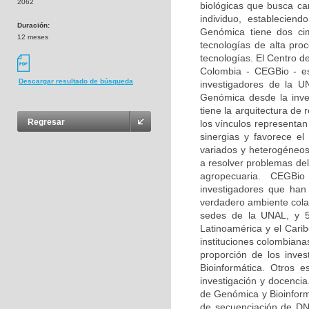
2062
biológicas que busca car
individuo, estableciend
Duración:
Genómica tiene dos ci
12 meses
tecnologías de alta pro
tecnologías. El Centro d
Colombia - CEGBio - es 
Descargar resultado de búsqueda
investigadores de la U
Genómica desde la inves
tiene la arquitectura de
Regresar
los vínculos representan
sinergias y favorece e
variados y heterogéneos
a resolver problemas del
agropecuaria. CEGBio 
investigadores que ha
verdadero ambiente cola
sedes de la UNAL, y 53
Latinoamérica y el Cari
instituciones colombiana
proporción de los inve
Bioinformática. Otros 
investigación y docencia
de Genómica y Bioinform
de secuenciación de DNA