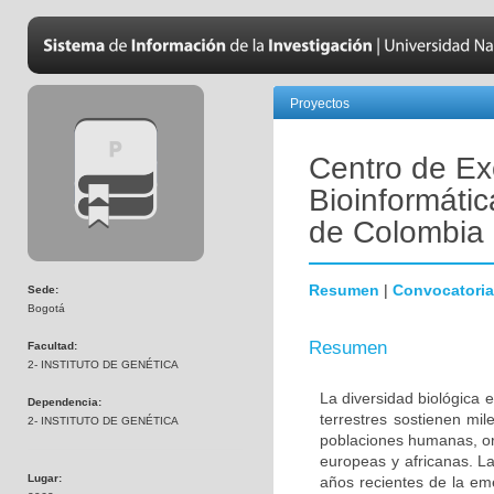
Proyectos
Centro de Ex
Bioinformátic
de Colombia
Resumen
|
Convocatoria
Sede:
Bogotá
Resumen
Facultad:
2- INSTITUTO DE GENÉTICA
La diversidad biológica 
Dependencia:
terrestres sostienen mi
2- INSTITUTO DE GENÉTICA
poblaciones humanas, ori
europeas y africanas. La
Lugar:
años recientes de la em