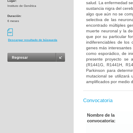
Lugar:
salud. La enfermedad se
Instituto de Genética
sustancia nigra del cere
algo que aún no se com
Duración:
selectiva de las neuron
6 meses
encontrado múltiples gen
muerte neuronal y la d
que por su particular f
Descargar resultado de búsqueda
indiferenciables de lo
genes más interesantes 
como esporádico, de ini
Regresar
presente proyecto se 
(R1441G, R1441H, R14
Parkinson para determin
mutacional se utilizará
amplificados por medio d
Convocatoria
Nombre de la
convocatoria: