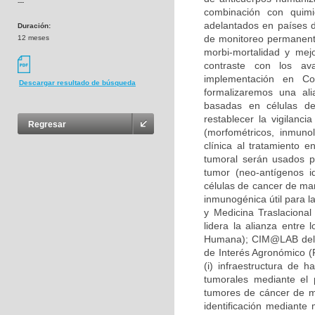
---
combinación con quimio
adelantados en países d
Duración:
de monitoreo permanente
12 meses
morbi-mortalidad y mej
contraste con los av
implementación en Co
Descargar resultado de búsqueda
formalizaremos una ali
basadas en células den
restablecer la vigilanci
Regresar
(morfométricos, inmunol
clínica al tratamiento
tumoral serán usados pa
tumor (neo-antígenos i
células de cancer de mam
inmunogénica útil para l
y Medicina Traslacional
lidera la alianza entre 
Humana); CIM@LAB del i
de Interés Agronómico (F
(i) infraestructura de 
tumorales mediante el 
tumores de cáncer de ma
identificación mediante 