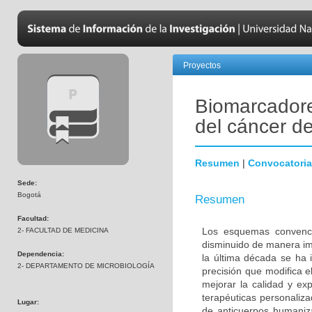
Proyectos
Biomarcadore
del cáncer 
Resumen
|
Convocatoria
Sede:
Bogotá
Resumen
Facultad:
Los esquemas convenci
2- FACULTAD DE MEDICINA
disminuido de manera im
Dependencia:
la última década se ha 
2- DEPARTAMENTO DE MICROBIOLOGÍA
precisión que modifica e
mejorar la calidad y ex
terapéuticas personalizad
Lugar:
de anticuerpos humaniza