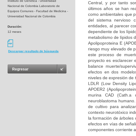
Instituto de Genética - Universidad
Central, y por tanto so
Nacional de Colombia Laboratorio de
últimos años se han rea
Equipos Comunes - Facultad de Medicina -
como ambientales que pue
Universidad Nacional de Colombia
del sistema nervioso 
entidades, al parecer c
Duración:
dependiente de los lípid
12 meses
metabolismo de lípidos d
Apolipoproteina E (APOE
riesgo muy elevado de pa
Descargar resultado de búsqueda
este proceso de muerte
proyecto es esclarecer 
balance muerte/supervi
Regresar
efectos en dos modelos
niveles de expresión de 
LDLR (Low Density Lipo
APOER2 (Apolipoprotein 
murina CAD (Cath.a d
neuroblastoma humano. 
de cultivo para analiz
contexto neurotóxico ind
la formación de árboles 
efectos en vías de señal
componentes corriente a