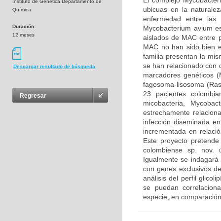
El complejo Mycobacter
Instituto de Genética Departamento de
ubicuas en la natural
Química
enfermedad entre las 
Duración:
Mycobacterium avium es
12 meses
aislados de MAC entre p
MAC no han sido bien e
familia presentan la mi
se han relacionado con di
Descargar resultado de búsqueda
marcadores genéticos (M
fagosoma-lisosoma (Rast
23 pacientes colombia
Regresar
micobacteria, Mycoba
estrechamente relacio
infección diseminada en
incrementada en relació
Este proyecto pretende
colombiense sp. nov. 
Igualmente se indagará 
con genes exclusivos d
análisis del perfil glico
se puedan correlaciona
especie, en comparación