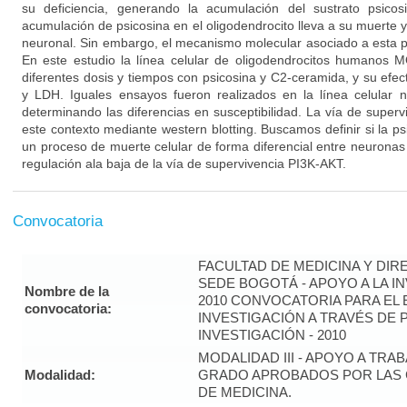
su deficiencia, generando la acumulación del sustrato psicosin
acumulación de psicosina en el oligodendrocito lleva a su muerte y 
neuronal. Sin embargo, el mecanismo molecular asociado a esta pa
En este estudio la línea celular de oligodendrocitos humanos M
diferentes dosis y tiempos con psicosina y C2-ceramida, y su ef
y LDH. Iguales ensayos fueron realizados en la línea celular 
determinando las diferencias en susceptibilidad. La vía de superv
este contexto mediante western blotting. Buscamos definir si la 
un proceso de muerte celular de forma diferencial entre neuronas
regulación ala baja de la vía de supervivencia PI3K-AKT.
Convocatoria
FACULTAD DE MEDICINA Y DIR
SEDE BOGOTÁ - APOYO A LA I
Nombre de la
2010 CONVOCATORIA PARA EL 
convocatoria:
INVESTIGACIÓN A TRAVÉS DE
INVESTIGACIÓN - 2010
MODALIDAD III - APOYO A TRA
Modalidad:
GRADO APROBADOS POR LAS 
DE MEDICINA.