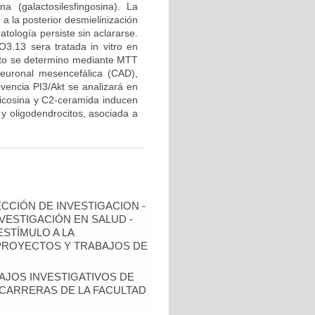
a (galactosilesfingosina). La
a la posterior desmielinización
tología persiste sin aclararse.
O3.13 sera tratada in vitro en
ecto se determino mediante MTT
neuronal mesencefálica (CAD),
ivencia PI3/Akt se analizará en
psicosina y C2-ceramida inducen
 y oligodendrocitos, asociada a
ECCIÓN DE INVESTIGACION -
NVESTIGACIÓN EN SALUD -
ESTÍMULO A LA
 PROYECTOS Y TRABAJOS DE
BAJOS INVESTIGATIVOS DE
CARRERAS DE LA FACULTAD