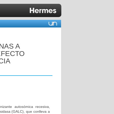
E
NAS A
 EFECTO
CIA
izante autosómica recesiva,
osidasa (GALC), que conlleva a