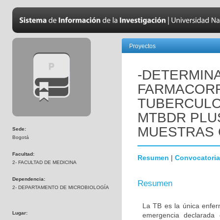
Proyectos
-DETERMIN
FARMACORR
TUBERCULO
MTBDR PLUS
MUESTRAS 
Sede:
Bogotá
Facultad:
Resumen
|
Convocatoria
2- FACULTAD DE MEDICINA
Dependencia:
Resumen
2- DEPARTAMENTO DE MICROBIOLOGÍA
La TB es la única enfe
Lugar:
emergencia declarada 