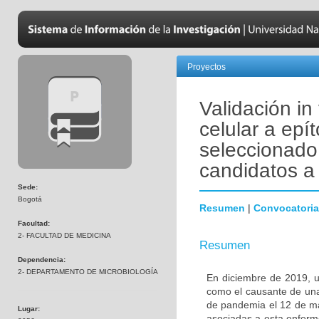
Proyectos
Validación in
celular a ep
seleccionado 
candidatos a 
Sede:
Bogotá
Resumen
|
Convocatoria
Facultad:
2- FACULTAD DE MEDICINA
Resumen
Dependencia:
2- DEPARTAMENTO DE MICROBIOLOGÍA
En diciembre de 2019, u
como el causante de una
de pandemia el 12 de ma
Lugar:
asociadas a esta enferm