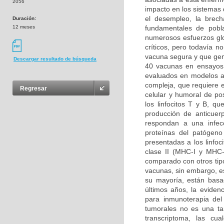
2056
impacto en los sistemas 
el desempleo, la brech
Duración:
12 meses
fundamentales de pobl
numerosos esfuerzos glo
críticos, pero todavía n
vacuna segura y que gen
Descargar resultado de búsqueda
40 vacunas en ensayos 
evaluados en modelos a
compleja, que requiere e
Regresar
celular y humoral de pos
los linfocitos T y B, 
producción de anticuer
respondan a una infec
proteínas del patógeno
presentadas a los linfoc
clase II (MHC-I y MHC-I
comparado con otros tipo
vacunas, sin embargo, e
su mayoría, están basad
últimos años, la eviden
para inmunoterapia del
tumorales no es una ta
transcriptoma, las cua