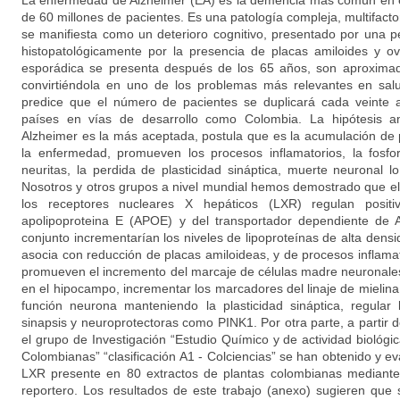
La enfermedad de Alzheimer (EA) es la demencia más común en 
de 60 millones de pacientes. Es una patología compleja, multifactor
se manifiesta como un deterioro cognitivo, presentado por una 
histopatológicamente por la presencia de placas amiloides y ovi
esporádica se presenta después de los 65 años, son aproxima
convirtiéndola en uno de los problemas más relevantes en salu
predice que el número de pacientes se duplicará cada veinte 
países en vías de desarrollo como Colombia. La hipótesis a
Alzheimer es la más aceptada, postula que es la acumulación de 
la enfermedad, promueven los procesos inflamatorios, la fosfori
neuritas, la perdida de plasticidad sináptica, muerte neuronal l
Nosotros y otros grupos a nivel mundial hemos demostrado que el 
los receptores nucleares X hepáticos (LXR) regulan posit
apolipoproteina E (APOE) y del transportador dependiente de 
conjunto incrementarían los niveles de lipoproteínas de alta densi
asocia con reducción de placas amiloideas, y de procesos inflama
promueven el incremento del marcaje de células madre neuronales 
en el hipocampo, incrementar los marcadores del linaje de mielina 
función neurona manteniendo la plasticidad sináptica, regular
sinapsis y neuroprotectoras como PINK1. Por otra parte, a partir de
el grupo de Investigación “Estudio Químico y de actividad biológ
Colombianas” “clasificación A1 - Colciencias” se han obtenido y ev
LXR presente en 80 extractos de plantas colombianas mediante
reportero. Los resultados de este trabajo (anexo) sugieren que 