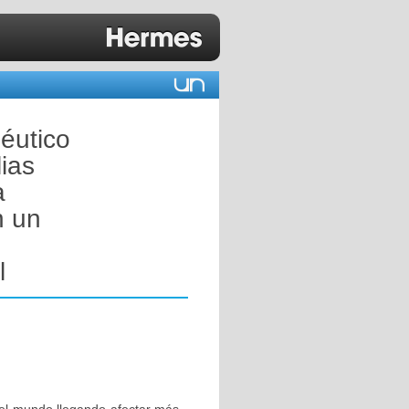
péutico
lias
a
n un
l