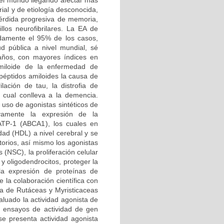
el mundo llegando afectar más
ial y de etiología desconocida,
pérdida progresiva de memoria,
llos neurofibrilares. La EA de
damente el 95% de los casos,
d pública a nivel mundial, sé
años, con mayores índices en
miloide de la enfermedad de
péptidos amiloides la causa de
lación de tau, la distrofia de
o cual conlleva a la demencia.
uso de agonistas sintéticos de
ivamente la expresión de la
ATP-1 (ABCA1), los cuales en
dad (HDL) a nivel cerebral y se
torios, así mismo los agonistas
(NSC), la proliferación celular
y oligodendrocitos, proteger la
 la expresión de proteínas de
 la colaboración científica con
ica de Rutáceas y Myristicaceas
aluado la actividad agonista de
 ensayos de actividad de gen
se presenta actividad agonista