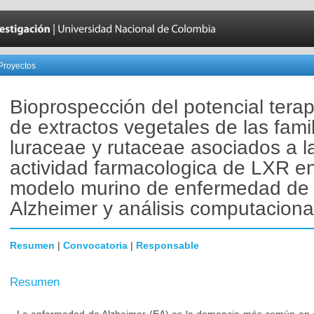
Proyectos
Bioprospección del potencial tera
de extractos vegetales de las fami
luraceae y rutaceae asociados a l
actividad farmacologica de LXR e
modelo murino de enfermedad de
Alzheimer y análisis computaciona
Resumen
|
Convocatoria
|
Responsable
Resumen