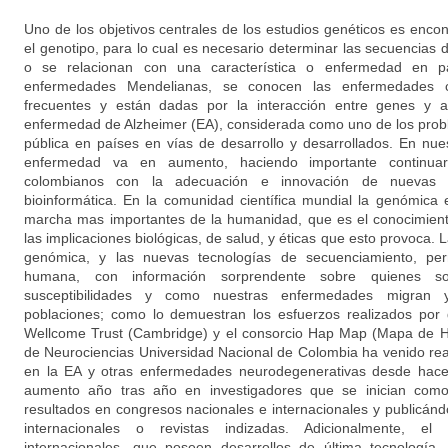
Uno de los objetivos centrales de los estudios genéticos es encont
el genotipo, para lo cual es necesario determinar las secuencias
o se relacionan con una característica o enfermedad en par
enfermedades Mendelianas, se conocen las enfermedades 
frecuentes y están dadas por la interacción entre genes y 
enfermedad de Alzheimer (EA), considerada como uno de los prob
pública en países en vías de desarrollo y desarrollados. En nues
enfermedad va en aumento, haciendo importante continuar
colombianos con la adecuación e innovación de nuevas 
bioinformática. En la comunidad científica mundial la genómica
marcha mas importantes de la humanidad, que es el conocimien
las implicaciones biológicas, de salud, y éticas que esto provoca. 
genómica, y las nuevas tecnologías de secuenciamiento, perm
humana, con información sorprendente sobre quienes s
susceptibilidades y como nuestras enfermedades migran 
poblaciones; como lo demuestran los esfuerzos realizados por
Wellcome Trust (Cambridge) y el consorcio Hap Map (Mapa de H
de Neurociencias Universidad Nacional de Colombia ha venido rea
en la EA y otras enfermedades neurodegenerativas desde hace 
aumento año tras año en investigadores que se inician como
resultados en congresos nacionales e internacionales y publicánd
internacionales o revistas indizadas. Adicionalmente, el
internacionales, que poseen desarrollos de última tecnología,