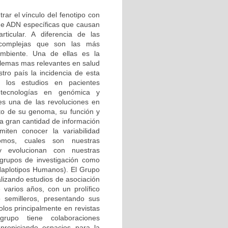
rar el vínculo del fenotipo con
 de ADN específicas que causan
ticular. A diferencia de las
complejas que son las más
ambiente. Una de ellas es la
lemas mas relevantes en salud
tro país la incidencia de esta
 los estudios en pacientes
tecnologías en genómica y
 es una de las revoluciones en
to de su genoma, su función y
La gran cantidad de información
iten conocer la variabilidad
omos, cuales son nuestras
y evolucionan con nuestras
 grupos de investigación como
aplotipos Humanos). El Grupo
lizando estudios de asociación
varios años, con un prolífico
 semilleros, presentando sus
olos principalmente en revistas
 grupo tiene colaboraciones
 propiciando espacios para la