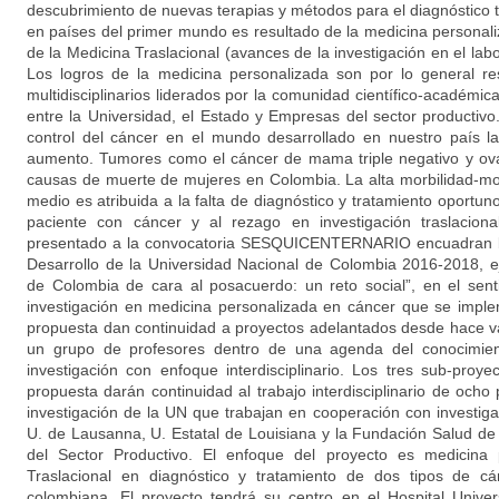
descubrimiento de nuevas terapias y métodos para el diagnóstico
en países del primer mundo es resultado de la medicina persona
de la Medicina Traslacional (avances de la investigación en el labo
Los logros de la medicina personalizada son por lo general re
multidisciplinarios liderados por la comunidad científico-académica
entre la Universidad, el Estado y Empresas del sector productivo
control del cáncer en el mundo desarrollado en nuestro país l
aumento. Tumores como el cáncer de mama triple negativo y ovar
causas de muerte de mujeres en Colombia. La alta morbilidad-mo
medio es atribuida a la falta de diagnóstico y tratamiento oportuno
paciente con cáncer y al rezago en investigación traslaciona
presentado a la convocatoria SESQUICENTERNARIO encuadran bi
Desarrollo de la Universidad Nacional de Colombia 2016-2018, e
de Colombia de cara al posacuerdo: un reto social”, en el sent
investigación en medicina personalizada en cáncer que se impl
propuesta dan continuidad a proyectos adelantados desde hace v
un grupo de profesores dentro de una agenda del conocimien
investigación con enfoque interdisciplinario. Los tres sub-pro
propuesta darán continuidad al trabajo interdisciplinario de och
investigación de la UN que trabajan en cooperación con investig
U. de Lausanna, U. Estatal de Louisiana y la Fundación Salud d
del Sector Productivo. El enfoque del proyecto es medicina p
Traslacional en diagnóstico y tratamiento de dos tipos de c
colombiana. El proyecto tendrá su centro en el Hospital Univer