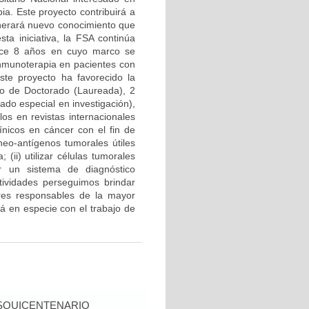
ia. Este proyecto contribuirá a
enerará nuevo conocimiento que
sta iniciativa, la FSA continúa
hace 8 años en cuyo marco se
inmunoterapia en pacientes con
ste proyecto ha favorecido la
uno de Doctorado (Laureada), 2
ado especial en investigación),
los en revistas internacionales
ínicos en cáncer con el fin de
neo-antígenos tumorales útiles
ii) utilizar células tumorales
r un sistema de diagnóstico
tividades perseguimos brindar
ores responsables de la mayor
á en especie con el trabajo de
SQUICENTENARIO