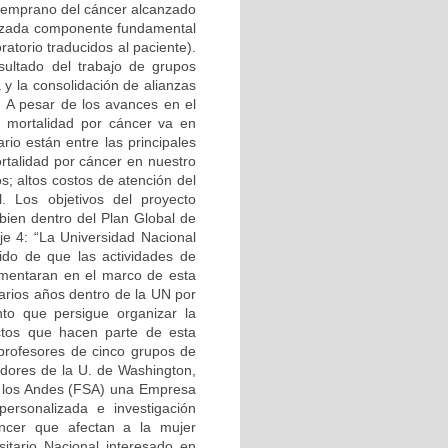
 temprano del cáncer alcanzado
lizada componente fundamental
ratorio traducidos al paciente).
sultado del trabajo de grupos
 y la consolidación de alianzas
. A pesar de los avances en el
a mortalidad por cáncer va en
io están entre las principales
rtalidad por cáncer en nuestro
s; altos costos de atención del
l. Los objetivos del proyecto
en dentro del Plan Global de
je 4: “La Universidad Nacional
ido de que las actividades de
ementaran en el marco de esta
arios años dentro de la UN por
to que persigue organizar la
yectos que hacen parte de esta
o profesores de cinco grupos de
adores de la U. de Washington,
e los Andes (FSA) una Empresa
ersonalizada e investigación
áncer que afectan a la mujer
sitario Nacional interesado en