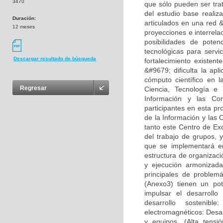
3470
que sólo pueden ser tr
del estudio base realiz
Duración:
articulados en una red &
12 meses
proyecciones e interrela
posibilidades de pote
tecnológicas para servi
Descargar resultado de búsqueda
fortalecimiento existen
&#9679; dificulta la apl
cómputo científico en 
Regresar
Ciencia, Tecnología e 
Información y las Co
participantes en esta p
de la Información y las
tanto este Centro de Ex
del trabajo de grupos, 
que se implementará en
estructura de organizac
y ejecución armonizad
principales de problem
(Anexo3) tienen un pot
impulsar el desarrollo
desarrollo sostenib
electromagnéticos: Desar
y equipos. (Alta tensi