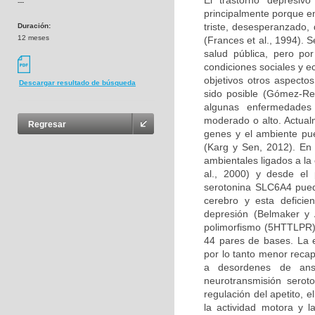
El trastorno depresiv
---
principalmente porque e
triste, desesperanzado,
Duración:
12 meses
(Frances et al., 1994). 
salud pública, pero po
condiciones sociales y 
objetivos otros aspectos
Descargar resultado de búsqueda
sido posible (Gómez-Re
algunas enfermedades
moderado o alto. Actualm
Regresar
genes y el ambiente pu
(Karg y Sen, 2012). En
ambientales ligados a la
al., 2000) y desde el 
serotonina SLC6A4 puede
cerebro y esta deficie
depresión (Belmaker y
polimorfismo (5HTTLPR) 
44 pares de bases. La e
por lo tanto menor recap
a desordenes de ansi
neurotransmisión seroto
regulación del apetito, 
la actividad motora y 