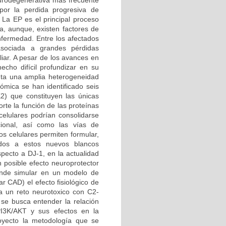
rodegenerativa más frecuente
por la perdida progresiva de
La EP es el principal proceso
a, aunque, existen factores de
nfermedad. Entre los afectados
sociada a grandes pérdidas
liar. A pesar de los avances en
echo difícil profundizar en su
nta una amplia heterogeneidad
nómica se han identificado seis
2) que constituyen las únicas
rte la función de las proteínas
celulares podrían consolidarse
ional, así como las vías de
os celulares permiten formular,
gidos a estos nuevos blancos
pecto a DJ-1, en la actualidad
 posible efecto neuroprotector
tende simular en un modelo de
r CAD) el efecto fisiológico de
a un reto neurotoxico con C2-
se busca entender la relación
I3K/AKT y sus efectos en la
royecto la metodología que se