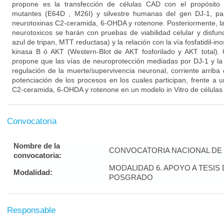
propone es la transfección de células CAD con el propósito
mutantes (E64D , M26I) y silvestre humanas del gen DJ-1, par
neurotoxinas C2-ceramida, 6-OHDA y rotenone. Posteriormente, la 
neurotoxicos se harán con pruebas de viabilidad celular y disfun
azul de tripan, MTT reductasa) y la relación con la vía fosfatidil-in
kinasa B ó AKT (Western-Blot de AKT fosforilado y AKT total). 
propone que las vías de neuroprotección mediadas por DJ-1 y la
regulación de la muerte/supervivencia neuronal, corriente arriba
potenciación de los procesos en los cuales participan, frente a 
C2-ceramida, 6-OHDA y rotenone en un modelo in Vitro de células
Convocatoria
Nombre de la
CONVOCATORIA NACIONAL DE 
convocatoria:
MODALIDAD 6. APOYO A TESI
Modalidad:
POSGRADO
Responsable