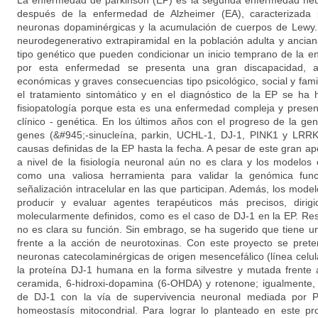
La enfermedad de parkinson (EP) es la segunda enfermedad neu
después de la enfermedad de Alzheimer (EA), caracterizada 
neuronas dopaminérgicas y la acumulación de cuerpos de Lewy. 
neurodegenerativo extrapiramidal en la población adulta y ancian
tipo genético que pueden condicionar un inicio temprano de la e
por esta enfermedad se presenta una gran discapacidad, a
económicas y graves consecuencias tipo psicológico, social y fami
el tratamiento sintomático y en el diagnóstico de la EP se ha h
fisiopatología porque esta es una enfermedad compleja y prese
clínico - genética. En los últimos años con el progreso de la ge
genes (&#945;-sinucleína, parkin, UCHL-1, DJ-1, PINK1 y LRRK
causas definidas de la EP hasta la fecha. A pesar de este gran apo
a nivel de la fisiología neuronal aún no es clara y los modelos 
como una valiosa herramienta para validar la genómica func
señalización intracelular en las que participan. Además, los model
producir y evaluar agentes terapéuticos más precisos, diri
molecularmente definidos, como es el caso de DJ-1 en la EP. Res
no es clara su función. Sin embrago, se ha sugerido que tiene un
frente a la acción de neurotoxinas. Con este proyecto se pre
neuronas catecolaminérgicas de origen mesencefálico (línea celula
la proteína DJ-1 humana en la forma silvestre y mutada frente 
ceramida, 6-hidroxi-dopamina (6-OHDA) y rotenone; igualmente, 
de DJ-1 con la vía de supervivencia neuronal mediada por P
homeostasís mitocondrial. Para lograr lo planteado en este p