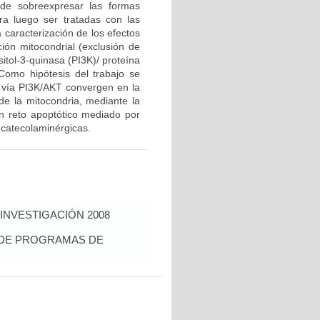
 de sobreexpresar las formas
a luego ser tratadas con las
caracterización de los efectos
ción mitocondrial (exclusión de
ositol-3-quinasa (PI3K)/ proteína
Como hipótesis del trabajo se
 vía PI3K/AKT convergen en la
 de la mitocondria, mediante la
un reto apoptótico mediado por
 catecolaminérgicas.
INVESTIGACIÓN 2008
S DE PROGRAMAS DE