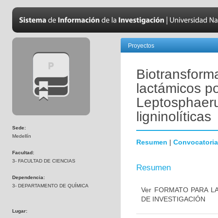
Proyectos
Biotransforma
lactámicos po
Leptosphaeru
ligninolíticas
Sede:
Medellín
Resumen
|
Convocatoria
Facultad:
3- FACULTAD DE CIENCIAS
Resumen
Dependencia:
3- DEPARTAMENTO DE QUÍMICA
Ver FORMATO PARA L
DE INVESTIGACIÓN
Lugar: