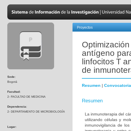
Proyectos
Optimización
antígeno para
linfocitos T 
de inmunoter
Sede:
Bogotá
Resumen
|
Convocatoria
Facultad:
2- FACULTAD DE MEDICINA
Resumen
Dependencia:
2- DEPARTAMENTO DE MICROBIOLOGÍA
La inmunoterapia del cá
utilizando células y mol
inmunovigilancia de los
Lugar:
inmunoterapia y entre e