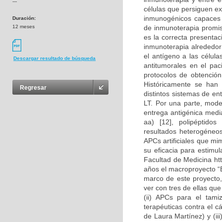
---
células que persiguen ex
inmunogénicos capaces d
Duración:
12 meses
de inmunoterapia promis
es la correcta presentac
inmunoterapia alrededor
el antígeno a las célul
Descargar resultado de búsqueda
antitumorales en el pa
protocolos de obtención
Históricamente se han 
Regresar
distintos sistemas de en
LT. Por una parte, mode
entrega antigénica media
aa) [12], polipéptido
resultados heterogéneos
APCs artificiales que mi
su eficacia para estimul
Facultad de Medicina htt
años el macroproyecto “
marco de este proyecto,
ver con tres de ellas que
(ii) APCs para el tami
terapéuticas contra el 
de Laura Martínez) y (iii