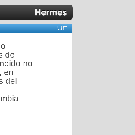
io
s de
endido no
, en
s del
ombia