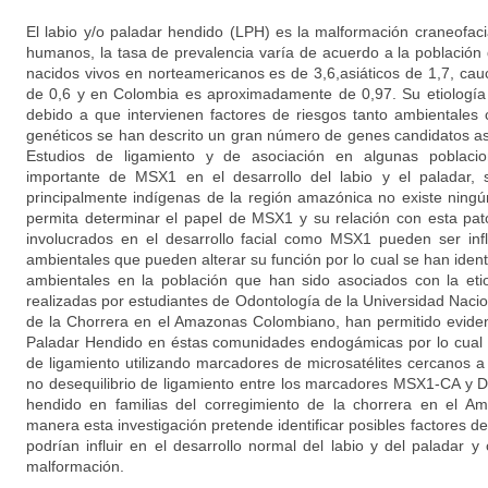
El labio y/o paladar hendido (LPH) es la malformación craneofac
humanos, la tasa de prevalencia varía de acuerdo a la población 
nacidos vivos en norteamericanos es de 3,6,asiáticos de 1,7, cau
de 0,6 y en Colombia es aproximadamente de 0,97. Su etiología
debido a que intervienen factores de riesgos tanto ambientales
genéticos se han descrito un gran número de genes candidatos aso
Estudios de ligamiento y de asociación en algunas poblac
importante de MSX1 en el desarrollo del labio y el paladar, 
principalmente indígenas de la región amazónica no existe ningú
permita determinar el papel de MSX1 y su relación con esta pat
involucrados en el desarrollo facial como MSX1 pueden ser inf
ambientales que pueden alterar su función por lo cual se han identi
ambientales en la población que han sido asociados con la eti
realizadas por estudiantes de Odontología de la Universidad Naci
de la Chorrera en el Amazonas Colombiano, han permitido eviden
Paladar Hendido en éstas comunidades endogámicas por lo cual s
de ligamiento utilizando marcadores de microsatélites cercanos a
no desequilibrio de ligamiento entre los marcadores MSX1-CA y D
hendido en familias del corregimiento de la chorrera en el A
manera esta investigación pretende identificar posibles factores d
podrían influir en el desarrollo normal del labio y del paladar y 
malformación.