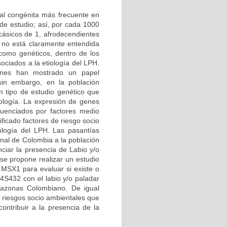
ial congénita más frecuente en
de estudio; así, por cada 1000
cásicos de 1, afrodecendientes
 no está claramente entendida
 como genéticos, dentro de los
ciados a la etiología del LPH.
iones han mostrado un papel
sin embargo, en la población
n tipo de estudio genético que
ología. La expresión de genes
luenciados por factores medio
ficado factores de riesgo socio
ología del LPH. Las pasantías
onal de Colombia a la población
ciar la presencia de Labio y/o
e propone realizar un estudio
 MSX1 para evaluar si existe o
4S432 con el labio y/o paladar
mazonas Colombiano. De igual
e riesgos socio ambientales que
contribuir a la presencia de la