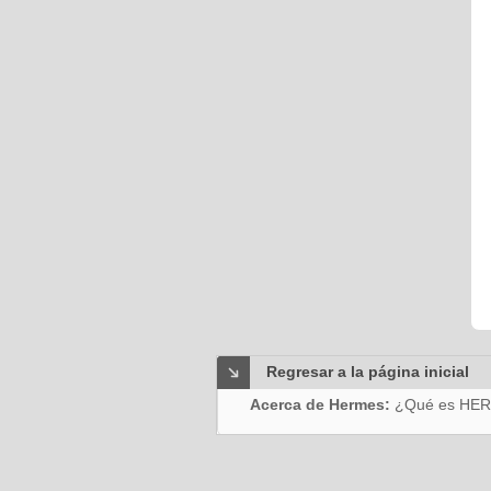
Regresar a la página inicial
Acerca de Hermes:
¿Qué es HE