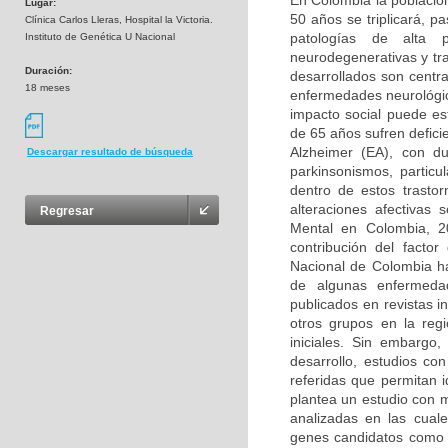
En Colombia la població
Lugar:
50 años se triplicará, p
Clínica Carlos Lleras, Hospital la Victoria.
patologías de alta 
Instituto de Genética U Nacional
neurodegenerativas y tr
Duración:
desarrollados son centra
18 meses
enfermedades neurológica
impacto social puede e
de 65 años sufren defic
Alzheimer (EA), con d
Descargar resultado de búsqueda
parkinsonismos, partic
dentro de estos trasto
alteraciones afectivas
Regresar
Mental en Colombia, 2
contribución del facto
Nacional de Colombia ha
de algunas enfermedad
publicados en revistas i
otros grupos en la reg
iniciales. Sin embargo
desarrollo, estudios co
referidas que permitan 
plantea un estudio con 
analizadas en las cual
genes candidatos como 