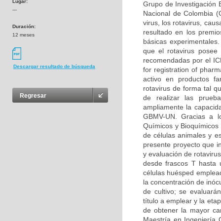
Lugar:
Grupo de Investigación B
---
Nacional de Colombia (G
virus, los rotavirus, cau
Duración:
resultado en los premi
12 meses
básicas experimentales
que el rotavirus posee 
recomendadas por el ICH
Descargar resultado de búsqueda
for registration of phar
activo en productos fa
rotavirus de forma tal 
Regresar
de realizar las prueb
ampliamente la capacida
GBMV-UN. Gracias a lo
Químicos y Bioquímicos 
de células animales y e
presente proyecto que in
y evaluación de rotaviru
desde frascos T hasta u
células huésped empleada
la concentración de inócu
de cultivo; se evaluará
título a emplear y la eta
de obtener la mayor can
Maestría en Ingeniería 