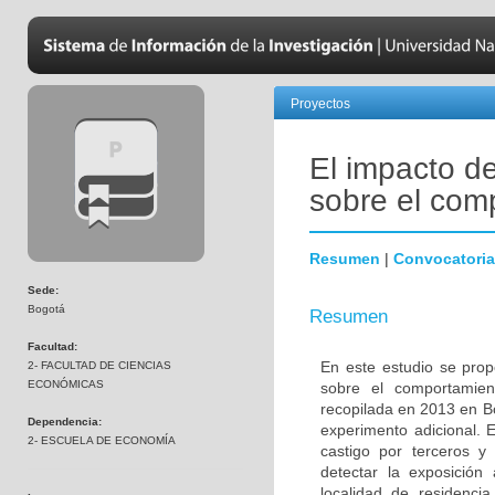
Proyectos
El impacto de
sobre el com
Resumen
|
Convocatoria
Sede:
Bogotá
Resumen
Facultad:
En este estudio se prop
2- FACULTAD DE CIENCIAS
ECONÓMICAS
sobre el comportamien
recopilada en 2013 en Bo
Dependencia:
experimento adicional. 
2- ESCUELA DE ECONOMÍA
castigo por terceros y
detectar la exposició
localidad de residenci