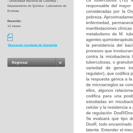
La tuberculosis (TB) 
- Universidad Nacional de Colombia -
responsable del mayor
Departamento de Química - Laboratorio de
consideradas por la Or
Enzimas
pobreza. Aproximadament
Duración:
enfermedad, permanecien
12 meses
manifestaciones clínica
metabolismo de M. tuber
agentes quimioterapéuti
la persistencia del ba
Descargar resultado de búsqueda
procesos que involucran 
contra la micobacteria 
tuberculosas, o granulo
Regresar
variedad de genes ind
regulator), que codific
la respuesta génica a l
de microarreglos se co
ellos, algunos relacio
codifica para una pos
estudiadas en micobact
celular y la resistencia 
de regulación DosR/DosS
Se evaluará que tipo de
DosR, todo encaminado a 
latente. Entender el mec