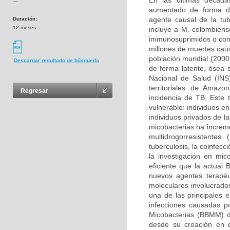
En las últimas décadas
---
aumentado de forma dr
agente causal de la tu
Duración:
12 meses
incluye a M. colombiens
immunosuprimidos o con
millones de muertes caus
población mundial (2000
Descargar resultado de búsqueda
de forma latente, ósea s
Nacional de Salud (INS
territoriales de Amaz
Regresar
incidencia de TB. Este 
vulnerable: individuos e
individuos privados de la
micobacterias ha increm
multidrogorresistente
tuberculosis, la coinfecc
la investigación en mi
eficiente que la actual
nuevos agentes terapéu
moleculares involucrados
una de las principales 
infecciones causadas p
Micobacterias (BBMM) d
desde su creación en 