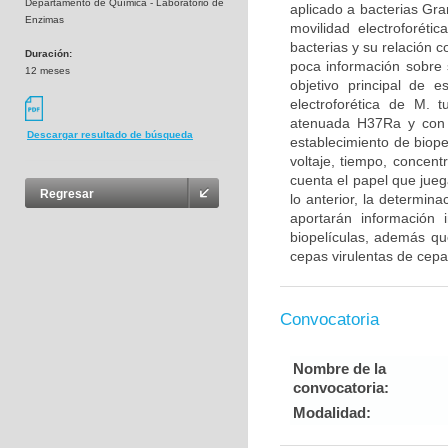
Departamento de Química - Laboratorio de
aplicado a bacterias Gr
Enzimas
movilidad electroforéti
bacterias y su relación 
Duración:
poca información sobre s
12 meses
objetivo principal de e
electroforética de M. 
atenuada H37Ra y con l
Descargar resultado de búsqueda
establecimiento de biop
voltaje, tiempo, concent
cuenta el papel que jueg
Regresar
lo anterior, la determina
aportarán información 
biopelículas, además qu
cepas virulentas de cepa
Convocatoria
Nombre de la
convocatoria:
Modalidad: