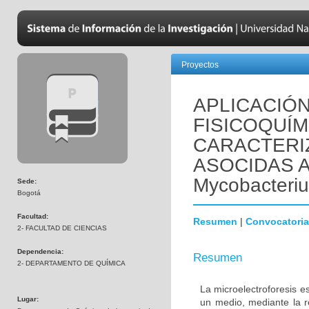
Proyectos
APLICACIÓ
FISICOQUÍM
CARACTERI
ASOCIDAS A
Mycobacteriu
Sede:
Bogotá
Facultad:
Resumen
|
Convocatoria
2- FACULTAD DE CIENCIAS
Dependencia:
Resumen
2- DEPARTAMENTO DE QUÍMICA
La microelectroforesis e
Lugar:
un medio, mediante la r