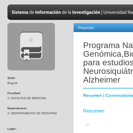
Proyectos
Programa Nac
Genómica,Bio
para estudio
Neurosiquiát
Alzheimer
Sede:
Bogotá
Facultad:
Resumen
|
Convocatoria
2- FACULTAD DE MEDICINA
Dependencia:
Resumen
2- DEPARTAMENTO DE PEDIATRÍA
--
Lugar: