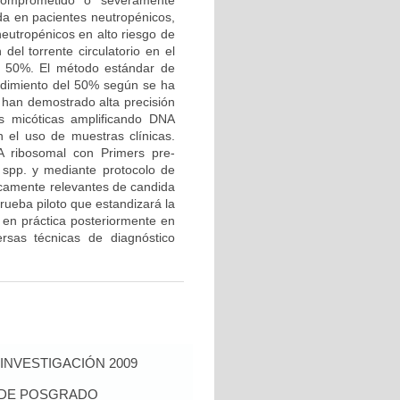
ocomprometido o severamente
da en pacientes neutropénicos,
neutropénicos en alto riesgo de
del torrente circulatorio en el
el 50%. El método estándar de
endimiento del 50% según se ha
 han demostrado alta precisión
s micóticas amplificando DNA
 el uso de muestras clínicas.
A ribosomal con Primers pre-
 spp. y mediante protocolo de
icamente relevantes de candida
rueba piloto que estandizará la
 en práctica posteriormente en
rsas técnicas de diagnóstico
INVESTIGACIÓN 2009
S DE POSGRADO