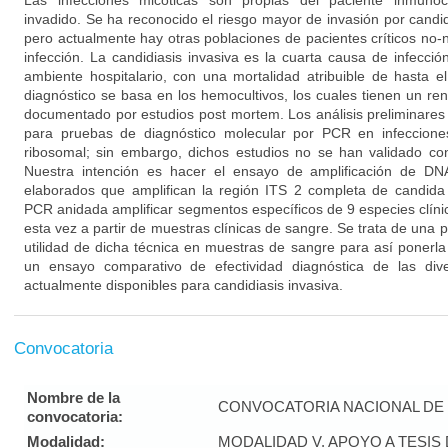
Las infecciones micóticas son propias del paciente inmun
invadido. Se ha reconocido el riesgo mayor de invasión por candi
pero actualmente hay otras poblaciones de pacientes críticos no-
infección. La candidiasis invasiva es la cuarta causa de infección 
ambiente hospitalario, con una mortalidad atribuible de hasta 
diagnóstico se basa en los hemocultivos, los cuales tienen un r
documentado por estudios post mortem. Los análisis preliminares
para pruebas de diagnóstico molecular por PCR en infeccione
ribosomal; sin embargo, dichos estudios no se han validado con
Nuestra intención es hacer el ensayo de amplificación de DN
elaborados que amplifican la región ITS 2 completa de candida
PCR anidada amplificar segmentos específicos de 9 especies clín
esta vez a partir de muestras clínicas de sangre. Se trata de una p
utilidad de dicha técnica en muestras de sangre para así ponerla
un ensayo comparativo de efectividad diagnóstica de las dive
actualmente disponibles para candidiasis invasiva.
Convocatoria
Nombre de la
CONVOCATORIA NACIONAL DE 
convocatoria:
Modalidad:
MODALIDAD V. APOYO A TESI