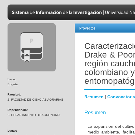
Proyectos
Caracterizac
Drake & Poor 
región cauche
colombiano y
entomopatóg
Sede:
Bogotá
Facultad:
Resumen
|
Convocatoria
2- FACULTAD DE CIENCIAS AGRARIAS
Dependencia:
Resumen
2- DEPARTAMENTO DE AGRONOMÍA
La expansión del cultiv
Lugar:
medio ambiente, facili