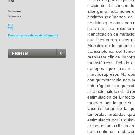
2056
incipiente. El cáncer 
albergar un alto número
Duración:
36 meses
distintos regímenes de
péptidos que contienen 
deriva en su reconoci
identificación de mutaci
Descargar resultado de búsqueda
que incorporan estas mu
Muestra de lo anterior
transcriptoma del tumo
Regresar
respuesta clínica impo
metastásicos. Debido a
epítopes que pasan i
inmunosupresor. No obst
con quimioterapia neo-a
este régimen de quimiote
al efecto citotóxico di
estimulación de Linfoci
mueren por lo que se 
vacunar luego de la qui
tumorales mutados quizá
estimulados por la quimi
primer estudio clínico 
que contienen mutacio