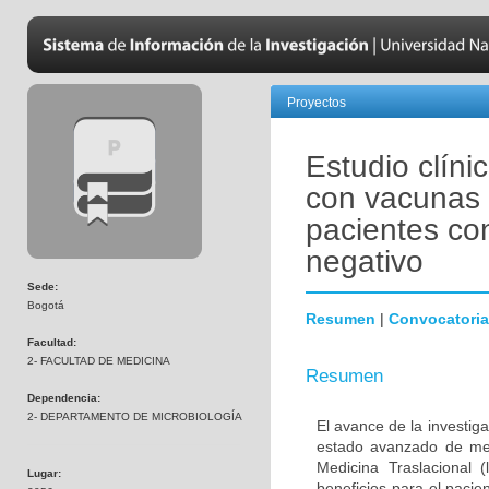
Proyectos
Estudio clíni
con vacunas 
pacientes co
negativo
Sede:
Bogotá
Resumen
|
Convocatoria
Facultad:
2- FACULTAD DE MEDICINA
Resumen
Dependencia:
2- DEPARTAMENTO DE MICROBIOLOGÍA
El avance de la investig
estado avanzado de met
Medicina Traslacional 
Lugar:
beneficios para el pacie